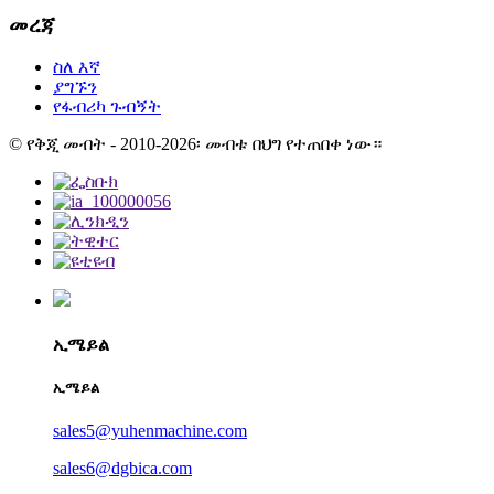
መረጃ
ስለ እኛ
ያግኙን
የፋብሪካ ጉብኝት
© የቅጂ መብት - 2010-2026፡ መብቱ በህግ የተጠበቀ ነው።
ኢሜይል
ኢሜይል
sales5@yuhenmachine.com
sales6@dgbica.com