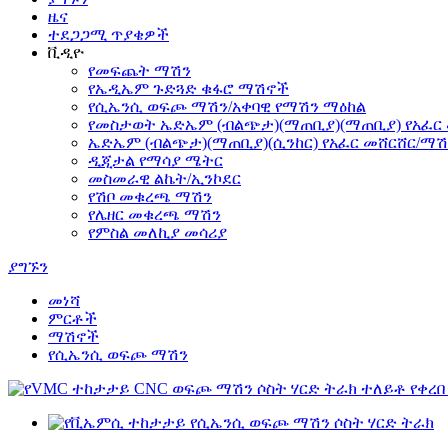
ዜና
ተደጋጋሚ ጥያቄዎች
ቪዲዮ
የመፍጨት ማሽን
የኤዲኤም ጉድጓድ ቁፋሮ ማሽኖች
የሲኤንሲ ወፍጮ ማሽን/አቀባዊ የማሽን ማዕከል
የመስታወት ኤድኤም (ብልጭታ)(ማጠቢያ)(ማጠቢያ) የአፈር
ኤድኤም (ብልጭታ)(ማጠቢያ)(ሲንከር) የአፈር መሸርሸር/ማሽ
ዲጂታል የማሳያ ሜትር
መስመራዊ ልኬት/ኢንኮደር
የሽቦ መቁረጫ ማሽን
የሌዘር መቁረጫ ማሽን
የምስል መለኪያ መሳሪያ
ያግኙን
መነሻ
ምርቶች
ማሽኖች
የሲኤንሲ ወፍጮ ማሽን