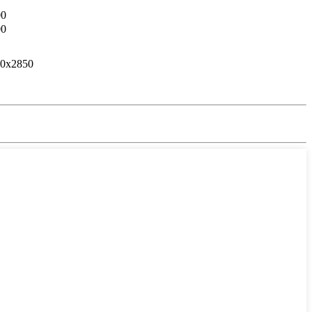
00
00
0x2850