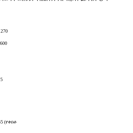
270
/600
.5
55 (የቀበቶ