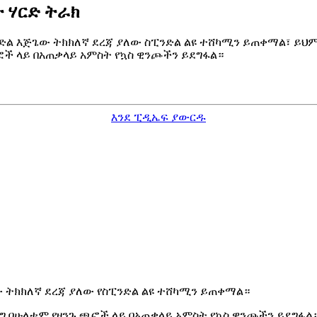
 ሃርድ ትራክ
ድል እጅጌው ትክክለኛ ደረጃ ያለው ስፒንድል ልዩ ተሸካሚን ይጠቀማል፣ ይህም 
ፎች ላይ በአጠቃላይ አምስት የኳስ ዊንጮችን ይደግፋል።
እንደ ፒዲኤፍ ያውርዱ
ው ትክክለኛ ደረጃ ያለው የስፒንድል ልዩ ተሸካሚን ይጠቀማል።
ዘንግ በሁለቱም የዘንጉ ጫፎች ላይ በአጠቃላይ አምስት የኳስ ዊንጮችን ይደግፋ