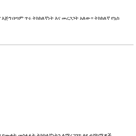
እጅግ በጣም ጥሩ ትክክለኛነት እና መረጋጋት አለው። ትክክለኛ የኳስ
ል። የሙቀት መስፋፋት ትክክለኛነትን ለማረጋገጥ ልዩ ተሸካሚዎች