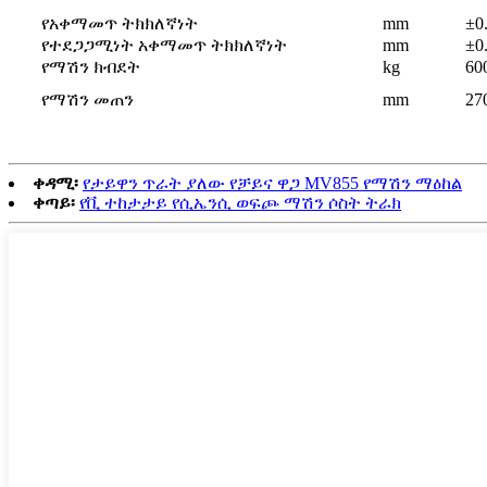
የአቀማመጥ ትክክለኛነት
mm
±0
የተደጋጋሚነት አቀማመጥ ትክክለኛነት
mm
±0
የማሽን ክብደት
kg
60
የማሽን መጠን
mm
27
ቀዳሚ፡
የታይዋን ጥራት ያለው የቻይና ዋጋ MV855 የማሽን ማዕከል
ቀጣይ፡
የቪ ተከታታይ የሲኤንሲ ወፍጮ ማሽን ሶስት ትራክ