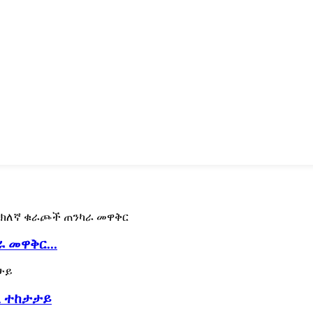
 መዋቅር...
ል ተከታታይ