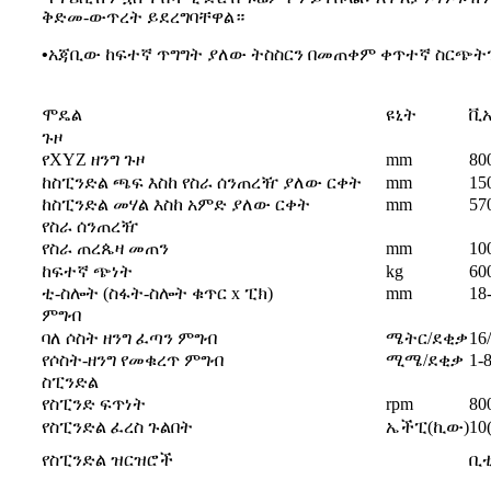
ቅድመ-ውጥረት ይደረግባቸዋል።
•
አጃቢው ከፍተኛ ጥግግት ያለው ትስስርን በመጠቀም ቀጥተኛ ስርጭት
ሞዴል
ዩኒት
ቪ
ጉዞ
የXYZ ዘንግ ጉዞ
mm
80
ከስፒንድል ጫፍ እስከ የስራ ሰንጠረዥ ያለው ርቀት
mm
15
ከስፒንድል መሃል እስከ አምድ ያለው ርቀት
mm
57
የስራ ሰንጠረዥ
የስራ ጠረጴዛ መጠን
mm
10
ከፍተኛ ጭነት
kg
60
ቲ-ስሎት (ስፋት-ስሎት ቁጥር x ፒክ)
mm
18
ምግብ
ባለ ሶስት ዘንግ ፈጣን ምግብ
ሜትር/ደቂቃ
16
የሶስት-ዘንግ የመቁረጥ ምግብ
ሚሜ/ደቂቃ
1-
ስፒንድል
የስፒንድ ፍጥነት
rpm
80
የስፒንድል ፈረስ ጉልበት
ኤችፒ(ኪው)
10(
የስፒንድል ዝርዝሮች
ቢቲ