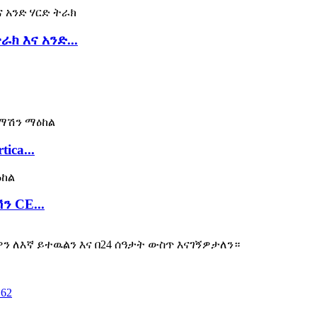
 እና አንድ...
ica...
 CE...
 ለእኛ ይተዉልን እና በ24 ሰዓታት ውስጥ እናገኝዎታለን።
162