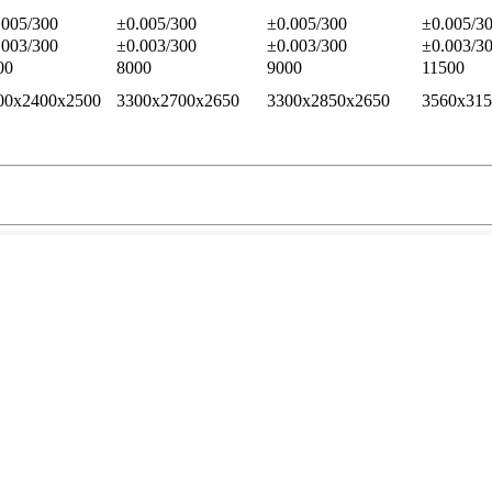
.005/300
±0.005/300
±0.005/300
±0.005/3
.003/300
±0.003/300
±0.003/300
±0.003/3
00
8000
9000
11500
00x2400x2500
3300x2700x2650
3300x2850x2650
3560x315