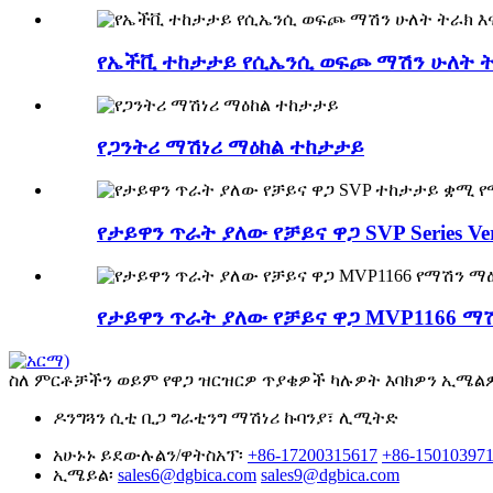
የኤችቪ ተከታታይ የሲኤንሲ ወፍጮ ማሽን ሁለት ትራክ
የጋንትሪ ማሽነሪ ማዕከል ተከታታይ
የታይዋን ጥራት ያለው የቻይና ዋጋ SVP Series Vert
የታይዋን ጥራት ያለው የቻይና ዋጋ MVP1166 ማሽን
ስለ ምርቶቻችን ወይም የዋጋ ዝርዝርዎ ጥያቄዎች ካሉዎት እባክዎን ኢሜልዎን
ዶንግጓን ሲቲ ቢጋ ግራቲንግ ማሽነሪ ኩባንያ፣ ሊሚትድ
አሁኑኑ ይደውሉልን/ዋትስአፕ፡
+86-17200315617
+86-15010397
ኢሜይል፡
sales6@dgbica.com
sales9@dgbica.com