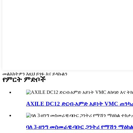
መልእክትዎን እዚህ ይፃፉ እና ይላኩልን
የምርት ምድቦች
AXILE DC12 ድርብ-አምድ አይነት VMC ጠንካራ
ባለ 3-ዘንግ መስመራዊ-ባቡር ጋንትሪ የማሽን ማዕከ