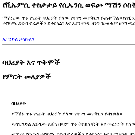
የቪኤምሲ ተከታታይ የሲኤንሲ ወፍጮ ማሽን ሶስት
ማሽነሪው ጥሩ የግፊት ባህሪያት ያለው የሳጥን መዋቅርን ይጠቀማል። የስፒን
ተሸካሚ ድርብ ፍሬዎችን ይቀበላል፣ እና እያንዳንዱ ዘንግ በሁለቱም ዘንግ ጫ
ኢሜይል ይላኩልን
ባህሪያት እና ጥቅሞች
የምርት መለያዎች
ባህሪያት
•
ማሽኑ ጥሩ የግፊት ባህሪያት ያለው የሳጥን መዋቅርን ይቀበላል።
•
የስፒንድል እጅጌው እጅግ በጣም ጥሩ ትክክለኛነት እና መረጋጋት ያለ
•
የፕሪሲሽን ኳስ ተሸካሚ ድርብ ፍሬዎችን ይቀበላል፣ እና እያንዳንዱ 