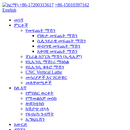
+86-17200315617
+86-15010397162
English
መነሻ
ምርቶች
የመፍጨት ማሽን
የገጽታ መፍጨት ማሽን
ሲሊንደራዊ መፍጨት ማሽን
ውስጣዊ መፍጨት ማሽን
አቀባዊ መፍጨት ማሽን
ጄኔራል ስፓርክ ማሽን (ኢዲኤም)
የሲኤንሲ ማሽነሪ ማዕከል
የሲኤንሲ ቁፋሮ ማሽን
CNC Vertical Lathe
መሳሪያዎች እና ሃርድዌር
መለዋወጫዎች
ስለ እኛ
የምስክር ወረቀት
የማመልከቻ መስክ
ሎጂስቲክስ
ከሽያጭ በኋላ
የፋብሪካ ጉብኝት
ኤግዚቢሽን
አውርድ
ያግኙን