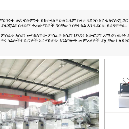
ምርጥነት ወደ ፍፁምነት ይከተላል። ሁልጊዜም ከላቀ ሳይንስ እና ቴክኖሎጂ ጋር
ራም ያዘጋጃል፣ በዚህም ተጠቃሚዎች ግባቸውን በትክክል እንዲደርሱ ይረዳቸዋል።
ቡብ ምስራቅ እስያ፣ መካከለኛው ምስራቅ እስያ፣ ህንድ፣ አውሮፓ፣ አሜሪካ ወዘተ
ና ዋና ክልሎች፣ ቢሮዎች እና የሽያጭ አገልግሎት መምሪያዎች ያሏቸው፣ ለደን