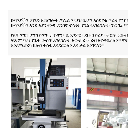
ኩባንያችን የባንድ አገልግሎት ፖሊሲን የያዘ ሲሆን አስደናቂ ጥራትም ከ
ኩባንያችን እንደ እያንዳንዱ ደንበኛ ፍላጎት የግል የአገልግሎት ፕሮግ
የእኛ ንግድ ሆንግ ኮንግ፣ ታይዋን፣ ሲንጋፖር፣ ደቡብ ኮሪያ፣ ቱርክ፣ ደ
ፍጹም የሆነ የቤት ውስጥ አገልግሎት አውታረ መረብ እናዳብራለን። ዋ
እንደሚያረካ ከልብ ተስፋ እናደርጋለን እና ቃል እንገባለን።