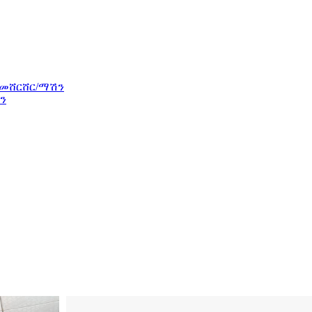
 መሸርሸር/ማሽን
ን