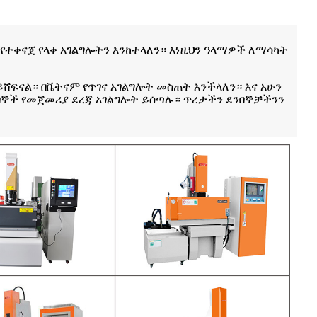
 የተቀናጀ የላቀ አገልግሎትን እንከተላለን። እነዚህን ዓላማዎች ለማሳካት
 ይሸፍናል። በቬትናም የጥገና አገልግሎት መስጠት እንችላለን። እና አሁን
በኞች የመጀመሪያ ደረጃ አገልግሎት ይሰጣሉ። ጥረታችን ደንበኞቻችንን