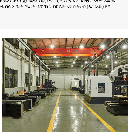
በተመለከተ፣ ከጀርመን፣ ከጃፓን፣ ከታይዋን እና ከስዊዘርላንድ የመጡ
ስለ ምርት ጥራት ቁጥጥር፣ ከዩናይትድ ስቴትስ (ኤፒአይ) እና