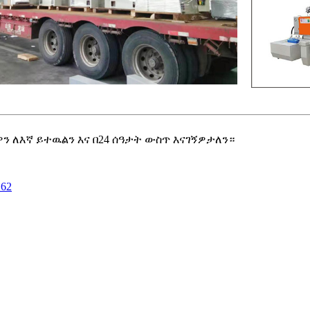
 ለእኛ ይተዉልን እና በ24 ሰዓታት ውስጥ እናገኝዎታለን።
162