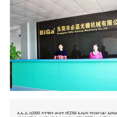
እ.ኤ.አ. በ2000 ዶንግጓን ውስጥ የEDM ፋብሪካ ገንብተናል፣ እ