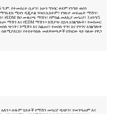
6 ዓ.ም. የተመሰረተ ሲሆን፣ አሁን ግንባር ቀደም የንግድ ወሰን
 ማግኔቲክ ሚዛን ዲጂታል ንባብ ሲስተም፣ የገጽታ መፍጨት ማሽን፣
፣ የEDM ሽቦ መቁረጫ ማሽን፣ የምስል መለኪያ መሳሪያ፣ 3 ዘንግ/5
ወፍጮ ማሽን እና የEDM ማሽን። ከሽያጭ በኋላ አገልግሎት፣ የመስመር
ስክ ጭነት፣ ኮሚሽን እና ስልጠና፣ የመስክ ጥገና እና የጥገና አገልግሎት
 ስለሚያደርስ፣ የተስተካከሉ መለዋወጫዎች በገዢው ላይ ባለው የዋጋ
ታሪክ አለን። ሁሉም ሂደቶች የማሽን መሳሪያ ዲዛይን፣ የመገጣጠም እና