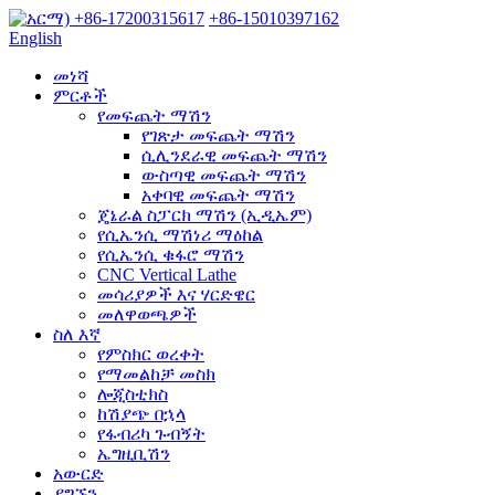
+86-17200315617
+86-15010397162
English
መነሻ
ምርቶች
የመፍጨት ማሽን
የገጽታ መፍጨት ማሽን
ሲሊንደራዊ መፍጨት ማሽን
ውስጣዊ መፍጨት ማሽን
አቀባዊ መፍጨት ማሽን
ጄኔራል ስፓርክ ማሽን (ኢዲኤም)
የሲኤንሲ ማሽነሪ ማዕከል
የሲኤንሲ ቁፋሮ ማሽን
CNC Vertical Lathe
መሳሪያዎች እና ሃርድዌር
መለዋወጫዎች
ስለ እኛ
የምስክር ወረቀት
የማመልከቻ መስክ
ሎጂስቲክስ
ከሽያጭ በኋላ
የፋብሪካ ጉብኝት
ኤግዚቢሽን
አውርድ
ያግኙን