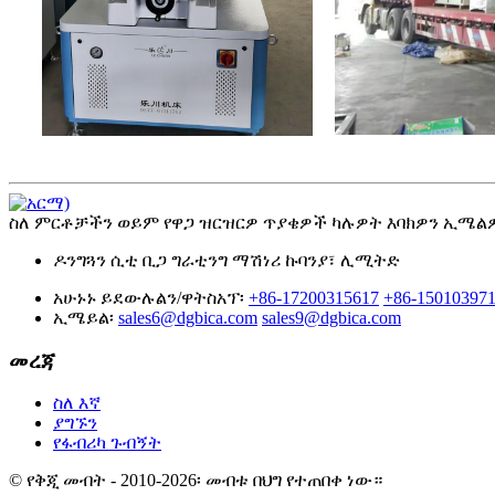
ስለ ምርቶቻችን ወይም የዋጋ ዝርዝርዎ ጥያቄዎች ካሉዎት እባክዎን ኢሜልዎን
ዶንግጓን ሲቲ ቢጋ ግራቲንግ ማሽነሪ ኩባንያ፣ ሊሚትድ
አሁኑኑ ይደውሉልን/ዋትስአፕ፡
+86-17200315617
+86-15010397
ኢሜይል፡
sales6@dgbica.com
sales9@dgbica.com
መረጃ
ስለ እኛ
ያግኙን
የፋብሪካ ጉብኝት
© የቅጂ መብት - 2010-2026፡ መብቱ በህግ የተጠበቀ ነው።