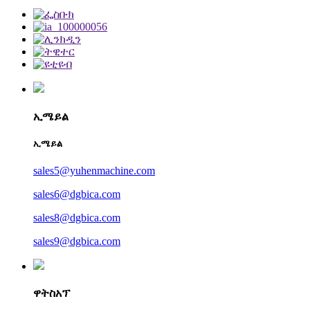
ኢሜይል
ኢሜይል
sales5@yuhenmachine.com
sales6@dgbica.com
sales8@dgbica.com
sales9@dgbica.com
ዋትስአፕ