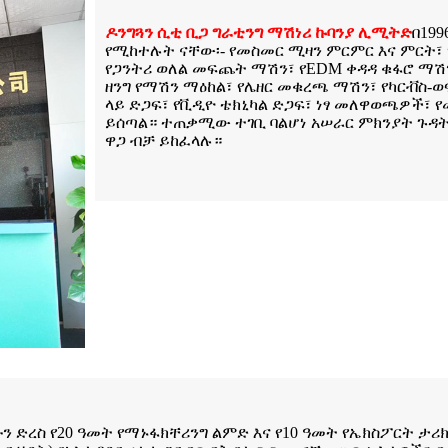
ዶንግጓን ሲቲ ቢጋ ግራቲንግ ማሽነሪ ኩባንያ ሊሚትድ
በ199
የሚከተሉት ናቸው፡- የመስመር ሚዛን ምርምር እና ምርት፣
የጋንትሪ ወለል መፍጨት ማሽን፣ የEDM ቀዳዳ ቁፋሮ ማሽን
ዘንግ የማሽን ማዕከል፣ የሌዘር መቁረጫ ማሽን፣ የካርቭስ-
ላይ ድጋፍ፣ የቪዲዮ ቴክኒካል ድጋፍ፣ ነፃ መለዋወጫዎች፣ የመ
ይሰጣል። ተጠቃሚው ተገቢ ባልሆነ አሠራር ምክንያት ጉዳት
ዋጋ ብቻ ይከፈላሉ።
ስካሁን ድረስ የ20 ዓመት የማኑፋክቸሪንግ ልምድ እና የ10 ዓመት የኤክስፖርት 