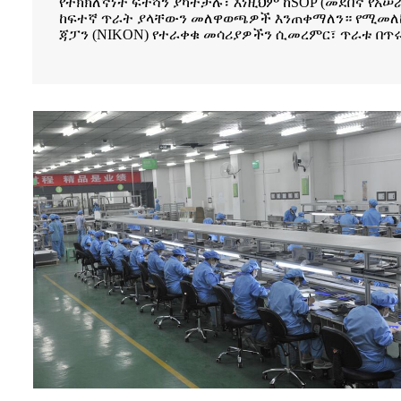
የትክክለኛነት ፍተሻን ያካትታሉ፣ እነዚህም ከSOP (መደበኛ የአሠ
ከፍተኛ ጥራት ያላቸውን መለዋወጫዎች እንጠቀማለን። የሚመለከተው
ጃፓን (NIKON) የተራቀቁ መሳሪያዎችን ሲመረምር፣ ጥራቱ በጥሩ