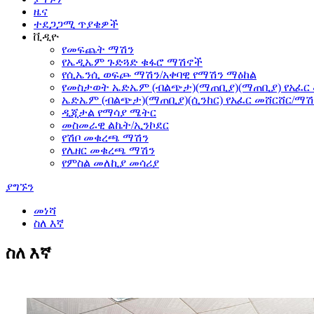
ዜና
ተደጋጋሚ ጥያቄዎች
ቪዲዮ
የመፍጨት ማሽን
የኤዲኤም ጉድጓድ ቁፋሮ ማሽኖች
የሲኤንሲ ወፍጮ ማሽን/አቀባዊ የማሽን ማዕከል
የመስታወት ኤድኤም (ብልጭታ)(ማጠቢያ)(ማጠቢያ) የአፈር
ኤድኤም (ብልጭታ)(ማጠቢያ)(ሲንከር) የአፈር መሸርሸር/ማሽ
ዲጂታል የማሳያ ሜትር
መስመራዊ ልኬት/ኢንኮደር
የሽቦ መቁረጫ ማሽን
የሌዘር መቁረጫ ማሽን
የምስል መለኪያ መሳሪያ
ያግኙን
መነሻ
ስለ እኛ
ስለ እኛ