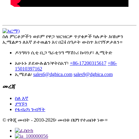
ስለ ምርቶቻችን ወይም የዋጋ ዝርዝርዎ ጥያቄዎች ካሉዎት እባክዎን
ኢሜልዎን ለእኛ ይተዉልን እና በ24 ሰዓታት ውስጥ እናገኝዎታለን።
ዶንግጓን ሲቲ ቢጋ ግራቲንግ ማሽነሪ ኩባንያ፣ ሊሚትድ
አሁኑኑ ይደውሉልን/ዋትስአፕ፡
+86-17200315617
+86-
15010397162
ኢሜይል፡
sales6@dgbica.com
sales9@dgbica.com
መረጃ
ስለ እኛ
ያግኙን
የፋብሪካ ጉብኝት
© የቅጂ መብት - 2010-2026፡ መብቱ በህግ የተጠበቀ ነው።