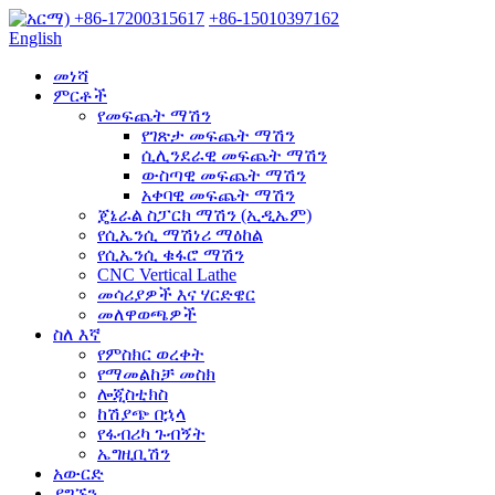
+86-17200315617
+86-15010397162
English
መነሻ
ምርቶች
የመፍጨት ማሽን
የገጽታ መፍጨት ማሽን
ሲሊንደራዊ መፍጨት ማሽን
ውስጣዊ መፍጨት ማሽን
አቀባዊ መፍጨት ማሽን
ጄኔራል ስፓርክ ማሽን (ኢዲኤም)
የሲኤንሲ ማሽነሪ ማዕከል
የሲኤንሲ ቁፋሮ ማሽን
CNC Vertical Lathe
መሳሪያዎች እና ሃርድዌር
መለዋወጫዎች
ስለ እኛ
የምስክር ወረቀት
የማመልከቻ መስክ
ሎጂስቲክስ
ከሽያጭ በኋላ
የፋብሪካ ጉብኝት
ኤግዚቢሽን
አውርድ
ያግኙን