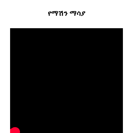
የማሽን ማሳያ