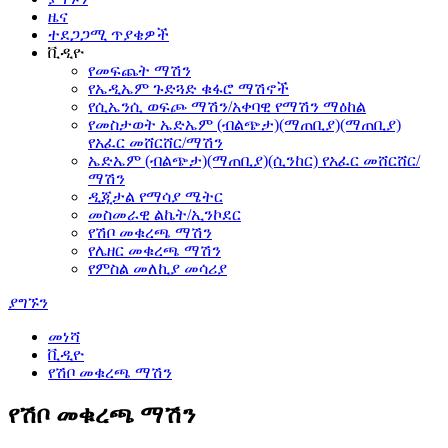
ዜና
ተደጋጋሚ ጥያቄዎች
ቪዲዮ
የመፍጨት ማሽን
የኤዲኤም ጉድጓድ ቁፋሮ ማሽኖች
የሲኤንሲ ወፍጮ ማሽን/አቀባዊ የማሽን ማዕከል
የመስታወት ኤድኤም (ብልጭታ)(ማጠቢያ)(ማጠቢያ)
የአፈር መሸርሸር/ማሽን
ኤድኤም (ብልጭታ)(ማጠቢያ)(ሲንከር) የአፈር መሸርሸር/
ማሽን
ዲጂታል የማሳያ ሜትር
መስመራዊ ልኬት/ኢንኮደር
የሽቦ መቁረጫ ማሽን
የሌዘር መቁረጫ ማሽን
የምስል መለኪያ መሳሪያ
ያግኙን
መነሻ
ቪዲዮ
የሽቦ መቁረጫ ማሽን
የሽቦ መቁረጫ ማሽን