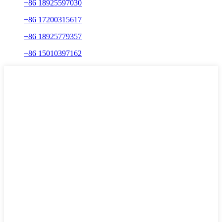
+86 18925597030
+86 17200315617
+86 18925779357
+86 15010397162