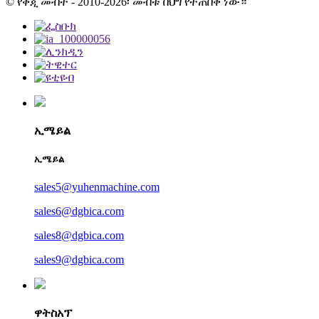
© የቅጂ መብት - 2010-2026፡ መብቱ በህግ የተጠበቀ ነው።
ኢሜይል
ኢሜይል
sales5@yuhenmachine.com
sales6@dgbica.com
sales8@dgbica.com
sales9@dgbica.com
ዋትስአፕ