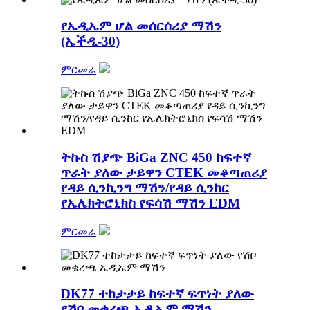
የኤዲኤም ሆል መሰርሰሪያ ማሽን
(ኤችዲ-30)
ምርመራ
ትኩስ ሽያጭ BiGa ZNC 450 ከፍተኛ
ጥራት ያለው ታይዋን CTEK መቆጣጠሪያ
የዳይ ሲንኪንግ ማሽን/የዳይ ሲንከር
የኤሌክትሮኒክስ የፍሳሽ ማሽን EDM
ምርመራ
DK77 ተከታታይ ከፍተኛ ፍጥነት ያለው
የሽቦ መቁረጫ ኤዲኤም ማሽን