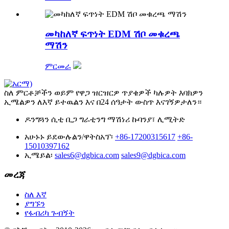
መካከለኛ ፍጥነት EDM ሽቦ መቁረጫ
ማሽን
ምርመራ
ስለ ምርቶቻችን ወይም የዋጋ ዝርዝርዎ ጥያቄዎች ካሉዎት እባክዎን
ኢሜልዎን ለእኛ ይተዉልን እና በ24 ሰዓታት ውስጥ እናገኝዎታለን።
ዶንግጓን ሲቲ ቢጋ ግራቲንግ ማሽነሪ ኩባንያ፣ ሊሚትድ
አሁኑኑ ይደውሉልን/ዋትስአፕ፡
+86-17200315617
+86-
15010397162
ኢሜይል፡
sales6@dgbica.com
sales9@dgbica.com
መረጃ
ስለ እኛ
ያግኙን
የፋብሪካ ጉብኝት