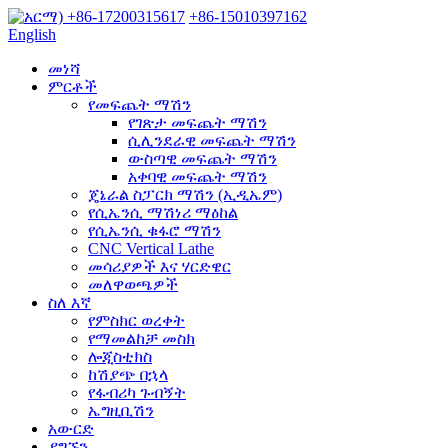
+86-17200315617
+86-15010397162
English
መነሻ
ምርቶች
የመፍጨት ማሽን
የገጽታ መፍጨት ማሽን
ሲሊንደራዊ መፍጨት ማሽን
ውስጣዊ መፍጨት ማሽን
አቀባዊ መፍጨት ማሽን
ጄኔራል ስፓርክ ማሽን (ኢዲኤም)
የሲኤንሲ ማሽነሪ ማዕከል
የሲኤንሲ ቁፋሮ ማሽን
CNC Vertical Lathe
መሳሪያዎች እና ሃርድዌር
መለዋወጫዎች
ስለ እኛ
የምስክር ወረቀት
የማመልከቻ መስክ
ሎጂስቲክስ
ከሽያጭ በኋላ
የፋብሪካ ጉብኝት
ኤግዚቢሽን
አውርድ
ያግኙን