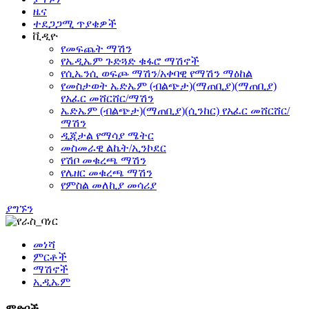
ዜና
ተደጋጋሚ ጥያቄዎች
ቪዲዮ
የመፍጨት ማሽን
የኤዲኤም ጉድጓድ ቁፋሮ ማሽኖች
የሲኤንሲ ወፍጮ ማሽን/አቀባዊ የማሽን ማዕከል
የመስታወት ኤድኤም (ብልጭታ)(ማጠቢያ)(ማጠቢያ)
የአፈር መሸርሸር/ማሽን
ኤድኤም (ብልጭታ)(ማጠቢያ)(ሲንከር) የአፈር መሸርሸር/
ማሽን
ዲጂታል የማሳያ ሜትር
መስመራዊ ልኬት/ኢንኮደር
የሽቦ መቁረጫ ማሽን
የሌዘር መቁረጫ ማሽን
የምስል መለኪያ መሳሪያ
ያግኙን
መነሻ
ምርቶች
ማሽኖች
ኢዲኤም
ምድቦች