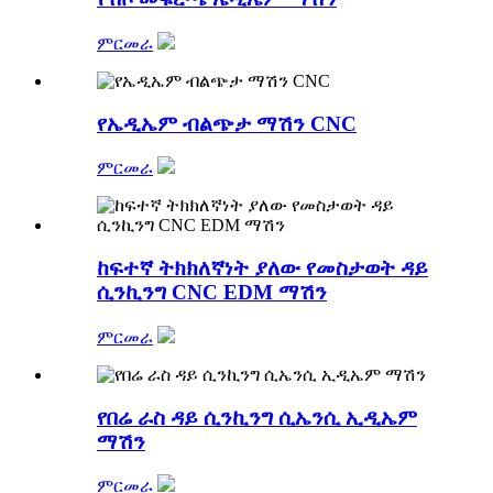
ምርመራ
የኤዲኤም ብልጭታ ማሽን CNC
ምርመራ
ከፍተኛ ትክክለኛነት ያለው የመስታወት ዳይ
ሲንኪንግ CNC EDM ማሽን
ምርመራ
የበሬ ራስ ዳይ ሲንኪንግ ሲኤንሲ ኢዲኤም
ማሽን
ምርመራ