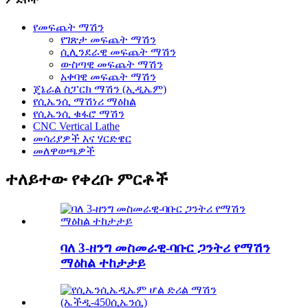
የመፍጨት ማሽን
የገጽታ መፍጨት ማሽን
ሲሊንደራዊ መፍጨት ማሽን
ውስጣዊ መፍጨት ማሽን
አቀባዊ መፍጨት ማሽን
ጄኔራል ስፓርክ ማሽን (ኢዲኤም)
የሲኤንሲ ማሽነሪ ማዕከል
የሲኤንሲ ቁፋሮ ማሽን
CNC Vertical Lathe
መሳሪያዎች እና ሃርድዌር
መለዋወጫዎች
ተለይተው የቀረቡ ምርቶች
ባለ 3-ዘንግ መስመራዊ-ባቡር ጋንትሪ የማሽን
ማዕከል ተከታታይ