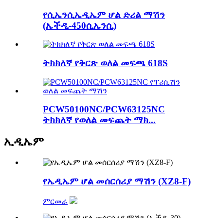
የሲኤንሲኤዲኤም ሆል ድሪል ማሽን
(ኤችዲ-450ሲኤንሲ)
ትክክለኛ የቅርጽ ወለል መፍጫ 618S
PCW50100NC/PCW63125NC
ትክክለኛ የወለል መፍጨት ማክ...
ኢዲኤም
የኤዲኤም ሆል መሰርሰሪያ ማሽን (XZ8-F)
ምርመራ