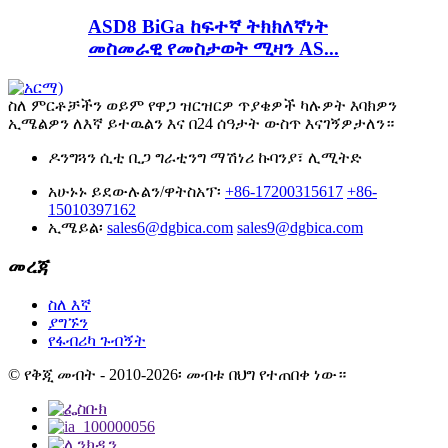
ASD8 BiGa ከፍተኛ ትክክለኛነት
መስመራዊ የመስታወት ሚዛን AS...
ስለ ምርቶቻችን ወይም የዋጋ ዝርዝርዎ ጥያቄዎች ካሉዎት እባክዎን
ኢሜልዎን ለእኛ ይተዉልን እና በ24 ሰዓታት ውስጥ እናገኝዎታለን።
ዶንግጓን ሲቲ ቢጋ ግራቲንግ ማሽነሪ ኩባንያ፣ ሊሚትድ
አሁኑኑ ይደውሉልን/ዋትስአፕ፡
+86-17200315617
+86-
15010397162
ኢሜይል፡
sales6@dgbica.com
sales9@dgbica.com
መረጃ
ስለ እኛ
ያግኙን
የፋብሪካ ጉብኝት
© የቅጂ መብት - 2010-2026፡ መብቱ በህግ የተጠበቀ ነው።