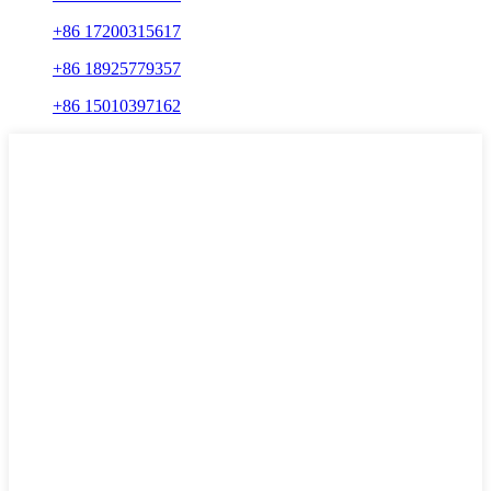
+86 17200315617
+86 18925779357
+86 15010397162