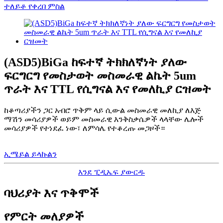
(ASD5)BiGa ከፍተኛ ትክክለኛነት ያለው
ፍርግርግ የመስታወት መስመራዊ ልኬት 5um
ጥራት እና TTL የሲግናል እና የመለኪያ ርዝመት
ከቆጣሪያችን ጋር አብሮ ጥቅም ላይ ሲውል መስመራዊ መለኪያ ለእጅ
ማሽን መሳሪያዎች ወይም መስመራዊ እንቅስቃሴዎች ላላቸው ሌሎች
መሳሪያዎች የተነደፈ ነው፣ ለምሳሌ የተቆረጡ መጋዞች።
ኢሜይል ይላኩልን
እንደ ፒዲኤፍ ያውርዱ
ባህሪያት እና ጥቅሞች
የምርት መለያዎች