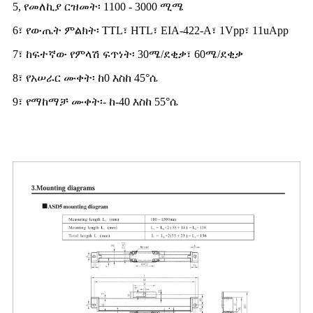
5, የመለኪያ ርዝመት፡ 1100 - 3000 ሚሜ
6፣ የውጤት ምልክት፡ TTL፣ HTL፣ EIA-422-A፣ 1Vpp፣ 11uApp
7፣ ከፍተኛው የምላሽ ፍጥነት፡ 30ሜ/ደቂቃ፣ 60ሜ/ደቂቃ
8፣ የአሠራር ሙቀት፡ ከ0 እስከ 45°ሴ
9፣ የማከማቻ ሙቀት፡- ከ-40 እስከ 55°ሴ