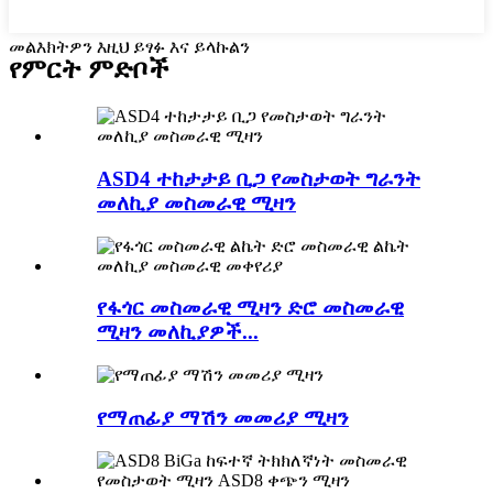
መልእክትዎን እዚህ ይፃፉ እና ይላኩልን
የምርት ምድቦች
ASD4 ተከታታይ ቢጋ የመስታወት ግራንት
መለኪያ መስመራዊ ሚዛን
የፋጎር መስመራዊ ሚዛን ድሮ መስመራዊ
ሚዛን መለኪያዎች...
የማጠፊያ ማሽን መመሪያ ሚዛን