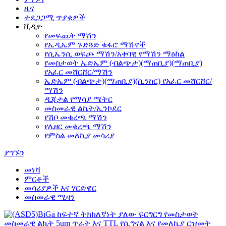
ዜና
ተደጋጋሚ ጥያቄዎች
ቪዲዮ
የመፍጨት ማሽን
የኤዲኤም ጉድጓድ ቁፋሮ ማሽኖች
የሲኤንሲ ወፍጮ ማሽን/አቀባዊ የማሽን ማዕከል
የመስታወት ኤድኤም (ብልጭታ)(ማጠቢያ)(ማጠቢያ)
የአፈር መሸርሸር/ማሽን
ኤድኤም (ብልጭታ)(ማጠቢያ)(ሲንከር) የአፈር መሸርሸር/
ማሽን
ዲጂታል የማሳያ ሜትር
መስመራዊ ልኬት/ኢንኮደር
የሽቦ መቁረጫ ማሽን
የሌዘር መቁረጫ ማሽን
የምስል መለኪያ መሳሪያ
ያግኙን
መነሻ
ምርቶች
መሳሪያዎች እና ሃርድዌር
መስመራዊ ሚዛን