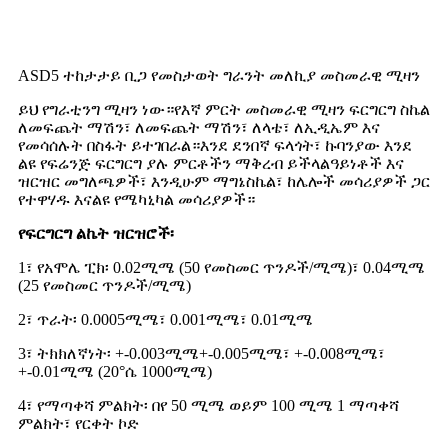
ASD5 ተከታታይ ቢጋ የመስታወት ግራንት መለኪያ መስመራዊ ሚዛን
ይህ የግራቲንግ ሚዛን ነው።
የእኛ ምርት መስመራዊ ሚዛን ፍርግርግ ስኬል
ለመፍጨት ማሽን፣ ለመፍጨት ማሽን፣ ለላቴ፣ ለኢዲኤም እና
የመሳሰሉት በስፋት ይተገበራል።
እንደ ደንበኛ ፍላጎት፣ ኩባንያው እንደ
ልዩ የፍሬንጅ ፍርግርግ ያሉ ምርቶችን ማቅረብ ይችላል
ዓይነቶች እና
ዝርዝር መግለጫዎች፣ እንዲሁም ማግኔስኬል፣ ከሌሎች መሳሪያዎች ጋር
የተዋሃዱ እና
ልዩ የሜካኒካል መሳሪያዎች።
የፍርግርግ ልኬት ዝርዝሮች፡
1፣ የአሞሌ ፒክ፡ 0.02ሚሜ (50 የመስመር ጥንዶች/ሚሜ)፣ 0.04ሚሜ
(25 የመስመር ጥንዶች/ሚሜ)
2፣ ጥራት፡ 0.0005ሚሜ፣ 0.001ሚሜ፣ 0.01ሚሜ
3፣ ትክክለኛነት፡ +-0.003ሚሜ+-0.005ሚሜ፣ +-0.008ሚሜ፣
+-0.01ሚሜ (20°ሴ 1000ሚሜ)
4፣ የማጣቀሻ ምልክት፡ በየ 50 ሚሜ ወይም 100 ሚሜ 1 ማጣቀሻ
ምልክት፣ የርቀት ኮድ