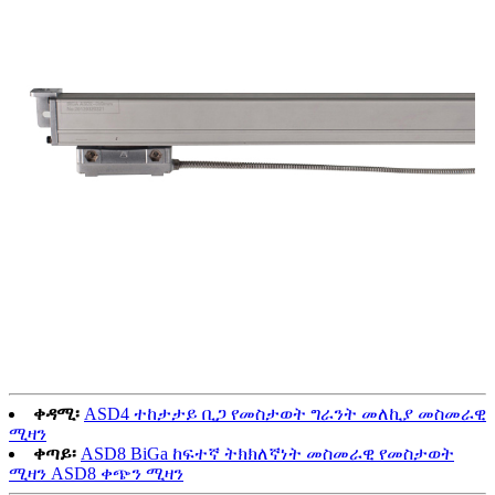
ቀዳሚ፡
ASD4 ተከታታይ ቢጋ የመስታወት ግራንት መለኪያ መስመራዊ
ሚዛን
ቀጣይ፡
ASD8 BiGa ከፍተኛ ትክክለኛነት መስመራዊ የመስታወት
ሚዛን ASD8 ቀጭን ሚዛን