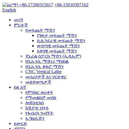
+86-17200315617
+86-15010397162
English
መነሻ
ምርቶች
የመፍጨት ማሽን
የገጽታ መፍጨት ማሽን
ሲሊንደራዊ መፍጨት ማሽን
ውስጣዊ መፍጨት ማሽን
አቀባዊ መፍጨት ማሽን
ጄኔራል ስፓርክ ማሽን (ኢዲኤም)
የሲኤንሲ ማሽነሪ ማዕከል
የሲኤንሲ ቁፋሮ ማሽን
CNC Vertical Lathe
መሳሪያዎች እና ሃርድዌር
መለዋወጫዎች
ስለ እኛ
የምስክር ወረቀት
የማመልከቻ መስክ
ሎጂስቲክስ
ከሽያጭ በኋላ
የፋብሪካ ጉብኝት
ኤግዚቢሽን
አውርድ
ያግኙን